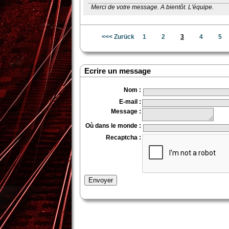
Merci de votre message. A bientôt. L'équipe.
<<< Zurück
1
2
3
4
5
Ecrire un message
Nom
:
E-mail
:
Message
:
Où dans le monde
:
Recaptcha
:
Envoyer