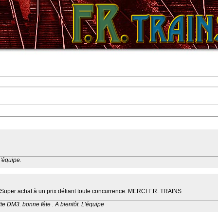
L'équipe.
uper achat à un prix défiant toute concurrence. MERCI F.R. TRAINS
e DM3. bonne fête . A bientôt. L'équipe