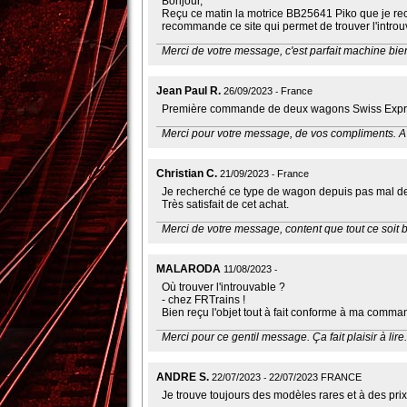
Bonjour,
Reçu ce matin la motrice BB25641 Piko que je rech
recommande ce site qui permet de trouver l'introuv
Merci de votre message, c'est parfait machine bien
Jean Paul R.
26/09/2023
France
Première commande de deux wagons Swiss Express e
Merci pour votre message, de vos compliments. A 
Christian C.
21/09/2023
France
Je recherché ce type de wagon depuis pas mal de te
Très satisfait de cet achat.
Merci de votre message, content que tout ce soit b
MALARODA
11/08/2023
Où trouver l'introuvable ?
- chez FRTrains !
Bien reçu l'objet tout à fait conforme à ma com
Merci pour ce gentil message. Ça fait plaisir à lire.
ANDRE S.
22/07/2023
22/07/2023 FRANCE
Je trouve toujours des modèles rares et à des prix 