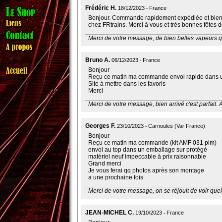
Frédéric H.
18/12/2023
France
Bonjour. Commande rapidement expédiée et bien re
chez FRtrains. Merci à vous et très bonnes fêtes 
Merci de votre message, de bien belles vapeurs qu
Bruno A.
06/12/2023
France
Bonjour
Reçu ce matin ma commande envoi rapide dans un
Site à mettre dans les favoris
Merci
Merci de votre message, bien arrivé c'est parfait. A
Georges F.
23/10/2023
Carnoules (var France)
Bonjour
Reçu ce matin ma commande (kit AMF 031 plm)
envoi au top dans un emballage sur protégé
matériel neuf impeccable à prix raisonnable
Grand merci
Je vous ferai qq photos après son montage
a une prochaine fois
Merci de votre message, on se réjouit de voir quel
JEAN-MICHEL C.
19/10/2023
France