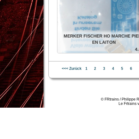
MERKER FISCHER HO MARCHE PIE
EN LAITON
4.
Marche pieds en laiton 2 pièces, dans son sa
scellé.
<<< Zurück
1
2
3
4
5
6
In den Warenkorb
Details
© FRtrains / Philippe 
Le Frtrains