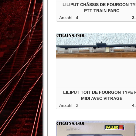
LILIPUT CHÂSSIS DE FOURGON TY
PTT TRAIN PARC
Anzahl : 4
3.
Châssis de fourgon type PTT train Parc .
In den Warenkorb
-
1
+
Details
LILIPUT TOIT DE FOURGON TYPE 
MIDI AVEC VITRAGE
Anzahl : 2
4.
Toiture de fourgon type PO MIDI avec vitrage
In den Warenkorb
-
1
+
Details