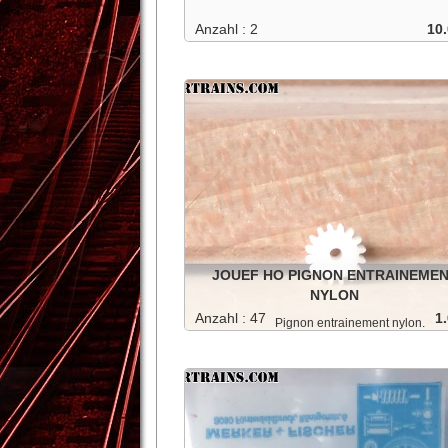
Anzahl : 2
10.
Aiguillage gauche non motorisé . Dans sa bo
d'origine .
In den Warenkorb
-
1
+
Details
JOUEF HO PIGNON ENTRAINEME
NYLON
Anzahl : 47
1.
Pignon entrainement nylon.
In den Warenkorb
-
1
+
Details