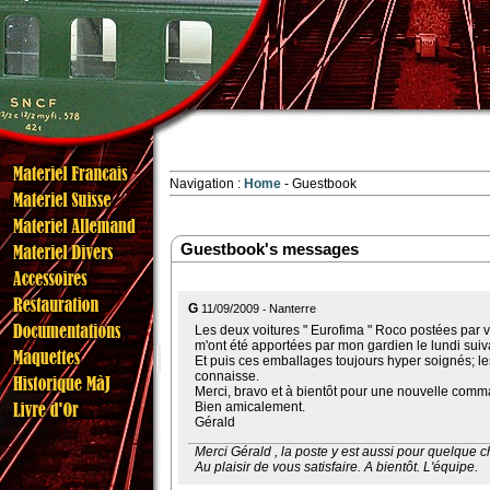
Navigation :
Home
Guestbook
Guestbook's messages
G
11/09/2009
Nanterre
Les deux voitures " Eurofima " Roco postées par 
m'ont été apportées par mon gardien le lundi suivan
Et puis ces emballages toujours hyper soignés; le
connaisse.
Merci, bravo et à bientôt pour une nouvelle com
Bien amicalement.
Gérald
Merci Gérald , la poste y est aussi pour quelque ch
Au plaisir de vous satisfaire. A bientôt. L'équipe.