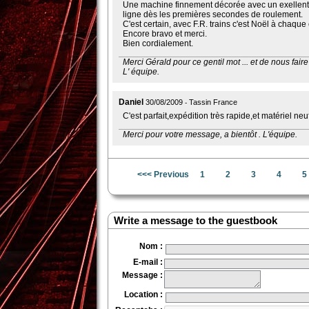
Une machine finnement décorée avec un exellent
ligne dès les premières secondes de roulement.
C'est certain, avec F.R. trains c'est Noël à chaq
Encore bravo et merci.
Bien cordialement.
Merci Gérald pour ce gentil mot ... et de nous faire 
Daniel
30/08/2009
Tassin France
C'est parfait,expédition très rapide,et matériel neuf
Merci pour votre message, a bientôt . L'équipe.
<<< Previous
1
2
3
4
5
Write a message to the guestbook
Nom
:
E-mail
:
Message
:
Location
: