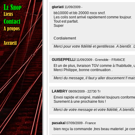
giuriati
11/09/2009
bb10000 et bb 20000 roco sncf.
Les colis sont arrivé rapidement comme toujour.
Tout est parfait.
Super
Cordialement
Merci pour votre fidélité et gentillesse. A bientôt .
GUISEPPELLI
11/09/2009
Grenoble - FRANCE
Et un de plus, livraison TGV comme à l'habitude, u
Merci Philippe, bonne continuation .
Merci du message, il faut y aller doucement !! mais
LAMBRY
08/09/2009
22730 Tr
Envoi rapide et soigné, matériel toujours conforme
Surement à une prochaine fois !
Merci de votre message et votre fidélité, A bientôt
pasakal
07/09/2009
France
bien reçu la commande ,tres beau materiel ,je cons