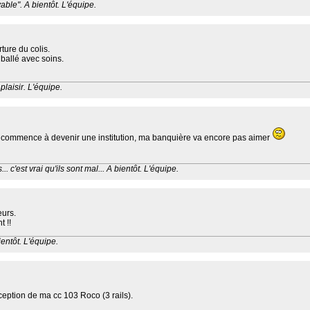
able". A bientôt. L'équipe.
ture du colis.
nballé avec soins.
plaisir. L'équipe.
commence à devenir une institution, ma banquière va encore pas aimer
. c'est vrai qu'ils sont mal... A bientôt. L'équipe.
eurs.
t !!
ientôt. L'équipe.
ception de ma cc 103 Roco (3 rails).