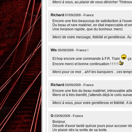
Merci à vous, au plaisir de vous dénicher "l'introuv
Richard
07/09/2009
France
Encore une fois beaucoup de satisfaction à l'ouver
Du beau et rare matériel, en état impeccable et e
Une livraison rapide, que du bonheur. merci.
Merci de votre message, fidélité et gentillesse. Au 
Wis
05/09/2009
France !
Et hop encore une commande à F.R. Train
ça 
Encore merci et bonne continuation ! ! ! ! !
Merci pour ce mot .. ah!! les banquiers .. ces temps..
Richard
03/09/2009
France
Encore une fois du beau matériel, introuvable aill
Merci et à très bientôt, j'attends déjà le colis suivan
Merci à vous, pour votre gentillesse et fidélité. A b
G
03/09/2009
France
Bonjour,
Désolé d'avoir tardé quinze jours pour accuser ré
Un plaisir dès la sortie de sa boite.