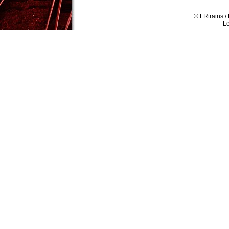
© FRtrains /
Le