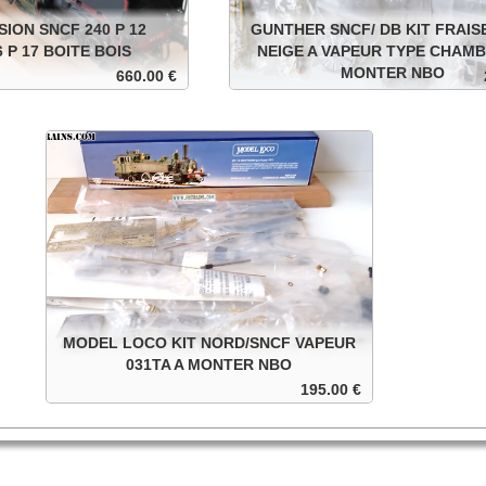
ION SNCF 240 P 12
GUNTHER SNCF/ DB KIT FRAIS
 P 17 BOITE BOIS
NEIGE A VAPEUR TYPE CHAMB
MONTER NBO
660.00 €
12 tender 36 p 17 . 12 volts
Kit fraiseuse à neige à vapeur type C
ns une boite en bois.
SNCF/DB à monter . roues isolées. D
emballage d'origine.
Add to cart
Add to
Details
MODEL LOCO KIT NORD/SNCF VAPEUR
031TA A MONTER NBO
195.00 €
Kit vapeur 031 TA NORD/SNCF à monter . 12 volts
continu, à monter . dans sa boite d'origine.
Add to cart
Details