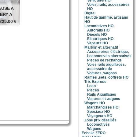
Vehicules HO.
Voies, rails, accessoires
EUSE A
HO
Digital
ERY A
Haut de gamme, artisans
225.00 €
HO
Locomotives HO
hambery
Autorails HO
ans son
Diesels HO
Electriques HO
 cart
Vapeurs HO
Marklin et alternatif
Accessoires éléctrique,
Locomotives alternatives
Pieces de rechange
Voies rails aiguillages,
accessoire de
Voitures, wagons
Rames ,sets, coffrets HO
Trix Express
Loco
Pieces
Rails Aiguillages
Voitures et wagons
Wagons HO
Marchandises HO
Spéciaux HO
Voyageurs HO
Zone prix déraillés
Locomotives
Wagons
Echelle ZERO