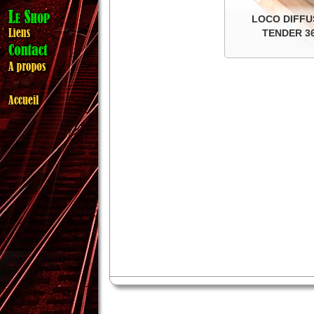
LOCO DIFFUS
TENDER 36
Vapeur SNCF 240 P 
continu, da
Details