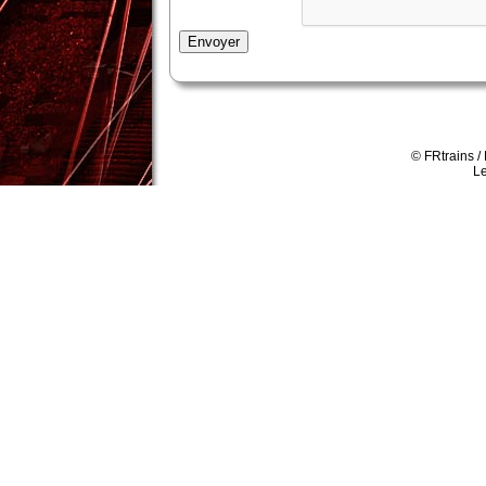
Envoyer
© FRtrains /
Le