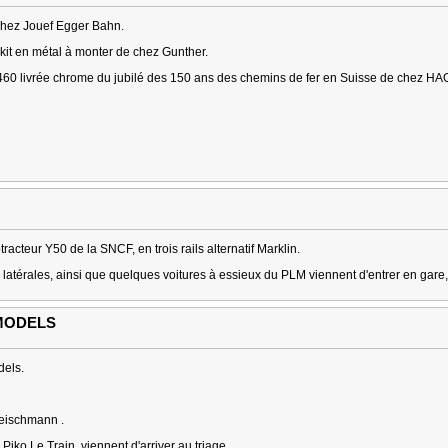
chez Jouef Egger Bahn.
it en métal à monter de chez Gunther.
 460 livrée chrome du jubilé des 150 ans des chemins de fer en Suisse de chez HA
acteur Y50 de la SNCF, en trois rails alternatif Marklin.
 latérales, ainsi que quelques voitures à essieux du PLM viennent d'entrer en gare,
 MODELS
dels.
leischmann .
o Le Train, viennent d'arriver au triage.