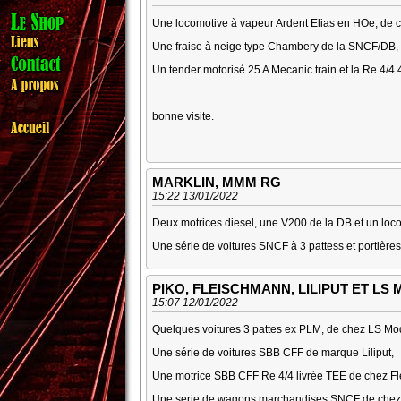
Une locomotive à vapeur Ardent Elias en HOe, de 
Une fraise à neige type Chambery de la SNCF/DB, k
Un tender motorisé 25 A Mecanic train et la Re 4/4
bonne visite.
MARKLIN, MMM RG
15:22 13/01/2022
Deux motrices diesel, une V200 de la DB et un locotr
Une série de voitures SNCF à 3 pattess et portières
PIKO, FLEISCHMANN, LILIPUT ET LS
15:07 12/01/2022
Quelques voitures 3 pattes ex PLM, de chez LS Mo
Une série de voitures SBB CFF de marque Liliput,
Une motrice SBB CFF Re 4/4 livrée TEE de chez F
Une serie de wagons marchandises SNCF de chez Pik