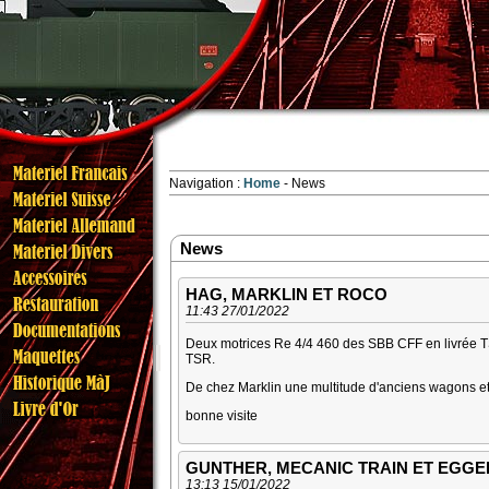
Navigation :
Home
News
News
HAG, MARKLIN ET ROCO
11:43 27/01/2022
Deux motrices Re 4/4 460 des SBB CFF en livrée TS
TSR.
De chez Marklin une multitude d'anciens wagons et
bonne visite
GUNTHER, MECANIC TRAIN ET EGGE
13:13 15/01/2022