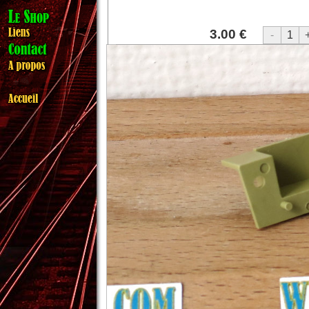
3.00 €
-
1