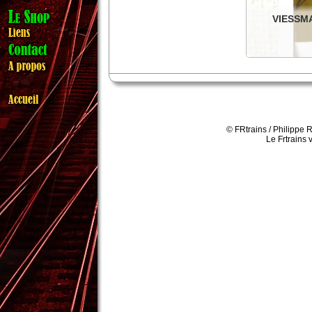
VIESSM
Viessmann N 1
Détails
© FRtrains / Philippe 
Le Frtrains