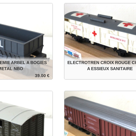
Ajouter au panier
Ajouter au p
Détails
EMIE ARBEL A BOGIES
ELECTROTREN CROIX ROUGE C
METAL NBO
A ESSIEUX SANITAIRE
39.00 €
 en métal, roues non isolées.
Croix Rouge couvert sanitaire à essieu
 boite d'origine.
isolées.
Ajouter au panier
Ajouter au p
Détails