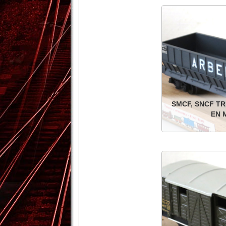
Détails
SMCF, SNCF TR
EN 
SNCF trémie à bogies
Dans sa
Détails