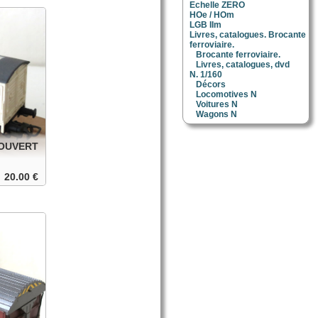
Echelle ZERO
HOe / HOm
anier
LGB IIm
Livres, catalogues. Brocante
ferroviaire.
Brocante ferroviaire.
Livres, catalogues, dvd
N. 1/160
Décors
Locomotives N
Voitures N
Wagons N
OUVERT
20.00 €
x, roues
anier