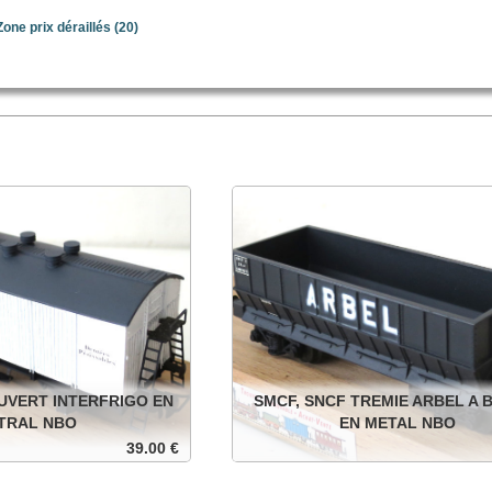
Zone prix déraillés
(20)
UVERT INTERFRIGO EN
SMCF, SNCF TREMIE ARBEL A 
TRAL NBO
EN METAL NBO
39.00 €
igo à essieux en métal, roues
SNCF trémie à bogies en métal, roues no
ans sa boite d'origine.
Dans sa boite d'origine.