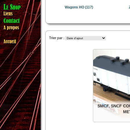
Wagons HO
(117)
Trier par :
SMCF, SNCF CO
ME
SNCF couvert Interfr
non isolées. D