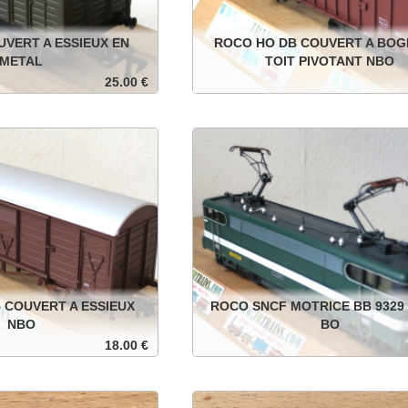
UVERT A ESSIEUX EN
ROCO HO DB COUVERT A BOGI
METAL
TOIT PIVOTANT NBO
25.00 €
sieux en métal, roues non
DB couvert à bogies et toit pivotant, roue
isolées.
dans sa boite d'origine.
Ajouter au panier
Ajouter au p
Détails
 COUVERT A ESSIEUX
ROCO SNCF MOTRICE BB 9329
NBO
BO
18.00 €
eux, roues isolées, dans sa
SNCF motrice BB 93029, 12 volts continu
te d'origine.
boite d'origine.
Ajouter au panier
Ajouter au p
Détails