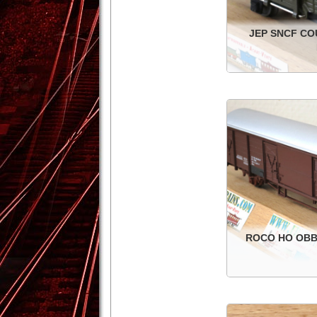
JEP SNCF CO
SNCF couvert à es
Détails
ROCO HO OBB
OBB couvert à essi
boi
Détails