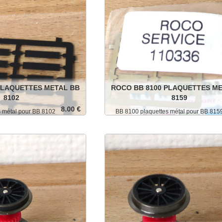
PLAQUETTES METAL BB
ROCO BB 8100 PLAQUETTES M
8102
8159
8.00 €
s métal pour BB 8102
BB 8100 plaquettes métal pour BB 815
Ajouter au panier
Ajouter au p
Détails