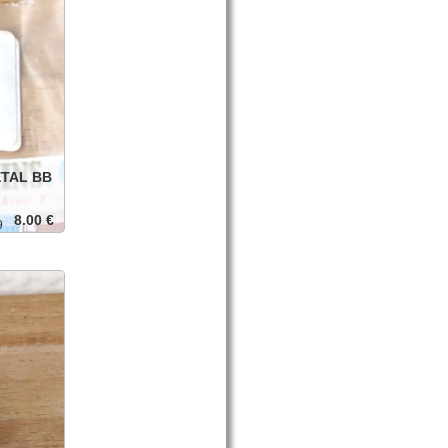
ETAL BB
8.00 €
9
anier