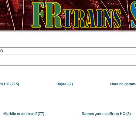
HO
ces HO
(215)
Digital
(2)
Haut de gamme
Marklin et alternatif
(77)
Rames ,sets, coffrets HO
(3)