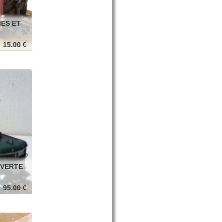
ES ET
15.00 €
s isolées,
anier
 VERTE
95.00 €
, dans sa
anier