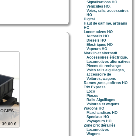
Signalisations HO
Vehicules HO.
Voies, rails, accessoires
HO
Digital
Haut de gamme, artisans
HO
Locomotives HO
Autorails HO
Diesels HO
Electriques HO
Vapeurs HO
Marklin et alternatif
Accessoires éléctrique,
Locomotives alternatives
Pieces de rechange
Voies rails aiguillages,
accessoire de
Voitures, wagons
Rames ,sets, coffrets HO
Trix Express
Loco
Pieces
Rails Aiguillages
Voitures et wagons
Wagons HO
BOGIES
Marchandises HO
Spéciaux HO
Voyageurs HO
39.00 €
Zone prix déraillés
Locomotives
n isolées.
Wagons