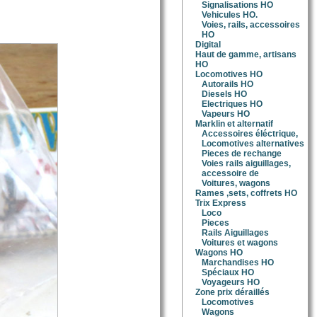
Signalisations HO
Vehicules HO.
Voies, rails, accessoires
HO
Digital
Haut de gamme, artisans
HO
Locomotives HO
Autorails HO
Diesels HO
Electriques HO
Vapeurs HO
Marklin et alternatif
Accessoires éléctrique,
Locomotives alternatives
Pieces de rechange
Voies rails aiguillages,
accessoire de
Voitures, wagons
Rames ,sets, coffrets HO
Trix Express
Loco
Pieces
Rails Aiguillages
Voitures et wagons
Wagons HO
Marchandises HO
Spéciaux HO
Voyageurs HO
Zone prix déraillés
Locomotives
Wagons